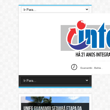
Guanambi . Bahia .
Avaliação Nacional de Vinhos: