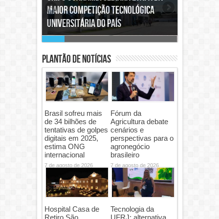
evento acontece 17 outubro e
venda de ingressos abre dia 11/8
Plantão de Notícias
UNIFACS promove
Vaca Suprema de
campanha de
2024 conquista
prevenção à
tricampeonato da
leucemia felina
raça Jersey Adulta
durante o mês de
na Agroleite 2026
agosto
7 de agosto de 2026
7 de agosto de 2026
Desenvolvimento
Plano Safra
de lideranças:
2026/27 é ampliado,