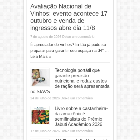
Avaliação Nacional de
Vinhos: evento acontece 17
outubro e venda de
ingressos abre dia 11/8
7 de agosto de 2026
Deixe um comentário
É apreciador de vinhos? Então já pode se
preparar para garantir seu espaço na 34ª ...
Leia Mais »
Tecnologia portátil que
garante precisão
nutricional e reduz custos
de ração será apresentada
no SIAVS
24 de julho de 2026
Deixe um comentário
Livro sobre a castanheira-
da-amazônia é
semifinalista do Prêmio
Jabuti Acadêmico 2026
17 de julho de 2026
Deixe um comentário