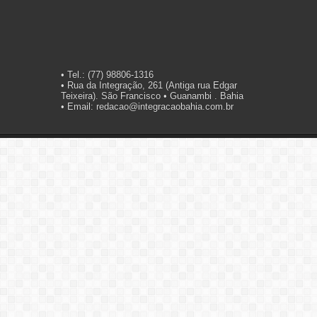
• Tel.: (77) 98806-1316
• Rua da Integração, 261 (Antiga rua Edgar
Teixeira). São Francisco • Guanambi . Bahia
• Email: redacao@integracaobahia.com.br