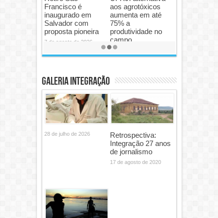
Quem vai liderar a
mas rigor no
próxima
acesso ao crédito
transformação da
gera preocupação
mineração?
31 de julho de 2026
31 de julho de 2026
Galeria Integração
28 de julho de 2026
Retrospectiva:
Integração 27 anos
de jornalismo
17 de agosto de 2020