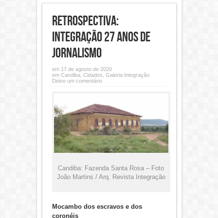
Retrospectiva:
Integração 27 anos de
jornalismo
em 17 de agosto de 2020
em
Candiba
,
Cidades
,
Galeria Integração
Deixe um comentário
Candiba: Fazenda Santa Rosa – Foto
João Martins / Arq. Revista Integração
Mocambo dos escravos e dos
coronéis