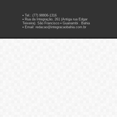
• Tel.: (77) 98806-1316
• Rua da Integração, 261 (Antiga rua Edgar
Teixeira). São Francisco • Guanambi . Bahia
• Email: redacao@integracaobahia.com.br