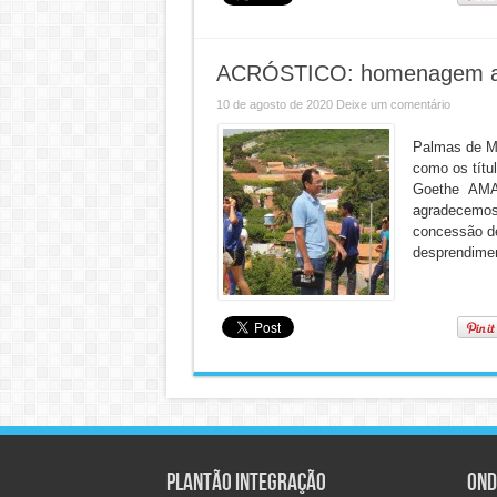
ACRÓSTICO: homenagem ao
10 de agosto de 2020
Deixe um comentário
Palmas de 
como os títu
Goethe AMA
agradecemos 
concessão de
desprendimen
Plantão Integração
Ond