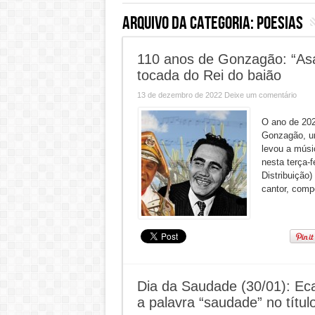
Arquivo da categoria:
Poesias
110 anos de Gonzagão: “Asa
tocada do Rei do baião
13 de dezembro de 2022
Deixe um comentário
O ano de 202
Gonzagão, um
levou a músi
nesta terça-f
Distribuição
cantor, compo
Dia da Saudade (30/01): Ec
a palavra “saudade” no títul