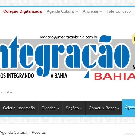
Coleção Digitalizada
Agenda Cultural
»
Anunciar
»
Fale Conosco
 . Bahia .
Agend
Galeria Integração
Cidades
»
Seções
»
Comer & Beber
»
Agenda Cultural
»
Poesias