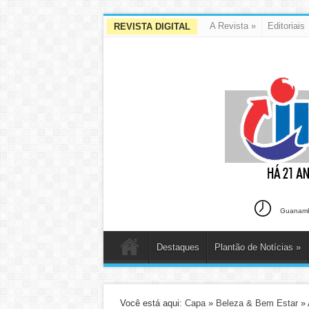
A Revista
»
Editoriais
REVISTA DIGITAL
Guanambi
Destaques
Plantão de Notícias
»
Você está aqui:
Capa
»
Beleza & Bem Estar
»