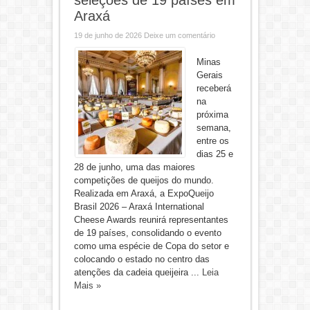
seleções de 19 países em
Araxá
19 de junho de 2026
Deixe um comentário
Minas
Gerais
receberá
na
próxima
semana,
entre os
dias 25 e
28 de junho, uma das maiores
competições de queijos do mundo.
Realizada em Araxá, a ExpoQueijo
Brasil 2026 – Araxá International
Cheese Awards reunirá representantes
de 19 países, consolidando o evento
como uma espécie de Copa do setor e
colocando o estado no centro das
atenções da cadeia queijeira ...
Leia
Mais »