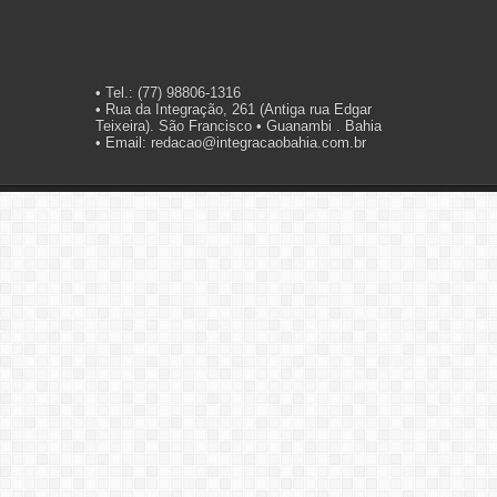
• Tel.: (77) 98806-1316
• Rua da Integração, 261 (Antiga rua Edgar
Teixeira). São Francisco • Guanambi . Bahia
• Email: redacao@integracaobahia.com.br