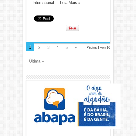
International ...
Leia Mais »
1
2
3
4
5
»
Página 1 von 10
...
Última »