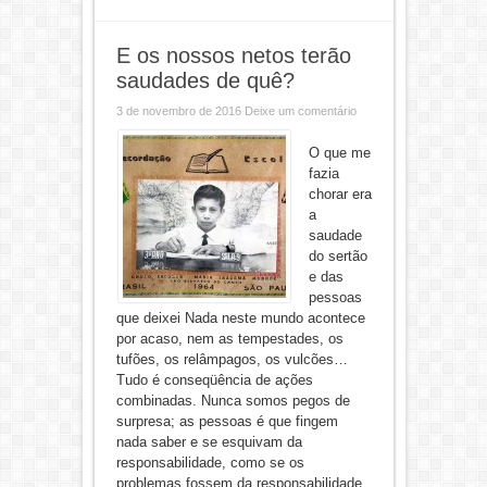
E os nossos netos terão
saudades de quê?
3 de novembro de 2016
Deixe um comentário
O que me
fazia
chorar era
a
saudade
do sertão
e das
pessoas
que deixei Nada neste mundo acontece
por acaso, nem as tempestades, os
tufões, os relâmpagos, os vulcões…
Tudo é conseqüência de ações
combinadas. Nunca somos pegos de
surpresa; as pessoas é que fingem
nada saber e se esquivam da
responsabilidade, como se os
problemas fossem da responsabilidade