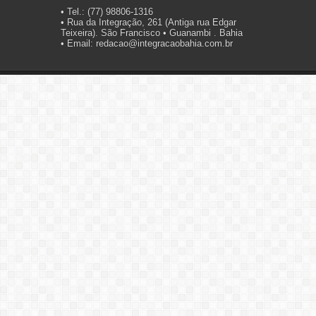
• Tel.: (77) 98806-1316
• Rua da Integração, 261 (Antiga rua Edgar
Teixeira). São Francisco • Guanambi . Bahia
• Email: redacao@integracaobahia.com.br