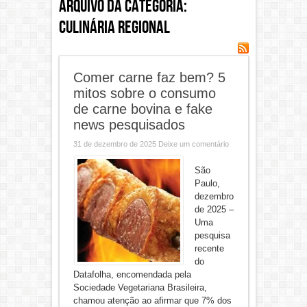
Arquivo da categoria:
Culinária Regional
Comer carne faz bem? 5
mitos sobre o consumo
de carne bovina e fake
news pesquisados
31 de dezembro de 2025
Deixe um comentário
São
Paulo,
dezembro
de 2025 –
Uma
pesquisa
recente
do
Datafolha, encomendada pela
Sociedade Vegetariana Brasileira,
chamou atenção ao afirmar que 7% dos