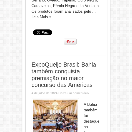
Serrano, Oviedo, Imperial, Ouro Negro,
Carcavelos, Pérola Negra e La Ventosa.
Os produtos foram analisados pelo ...
Leia Mais »
ExpoQueijo Brasil: Bahia
também conquista
premiação no maior
concurso das Américas
4 de julho de 2024
Deixe um comentário
A Bahia
também
foi
destaque
no