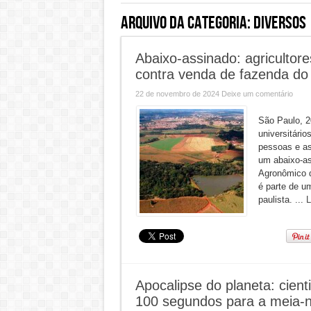
Arquivo da categoria:
Diversos
Abaixo-assinado: agricultor
contra venda de fazenda do
22 de novembro de 2024
Deixe um comentário
São Paulo, 2
universitário
pessoas e as
um abaixo-as
Agronômico d
é parte de u
paulista. ...
L
Apocalipse do planeta: cient
100 segundos para a meia-n