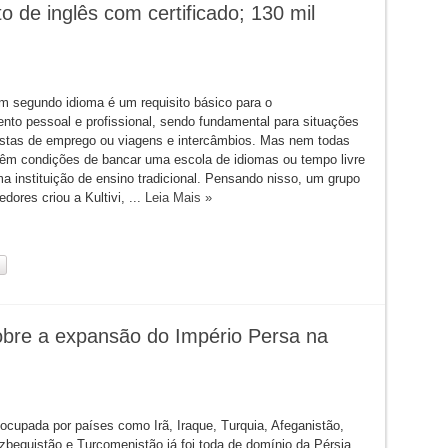
o de inglês com certificado; 130 mil
um segundo idioma é um requisito básico para o
nto pessoal e profissional, sendo fundamental para situações
stas de emprego ou viagens e intercâmbios. Mas nem todas
êm condições de bancar uma escola de idiomas ou tempo livre
ma instituição de ensino tradicional. Pensando nisso, um grupo
ores criou a Kultivi, ...
Leia Mais »
sobre a expansão do Império Persa na
 ocupada por países como Irã, Iraque, Turquia, Afeganistão,
zbequistão e Turcomenistão já foi toda de domínio da Pérsia.