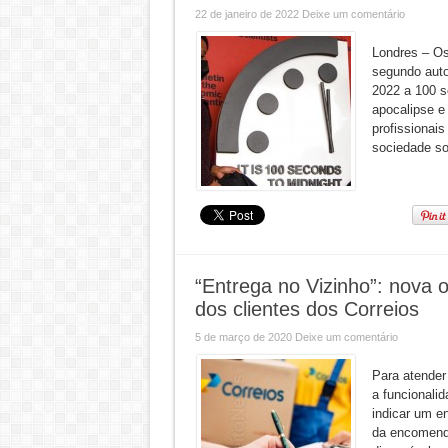
22 de janeiro de 2022
Deixe um comentário
Londres – Os
segundo auto
2022 a 100 s
apocalipse e
profissionai
sociedade so
“Entrega no Vizinho”: nova 
dos clientes dos Correios
5 de março de 2020
Deixe um comentário
Para atender
a funcionali
indicar um en
da encomenda