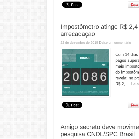
Impostômetro atinge R$ 2,4 
arrecadação
22 de dezembro de 2019
Deixe um comentário
Com 14 dias 
pagos supera
mais impost
do Impostôme
revela: no pr
R$ 2, ...
Leia
Amigo secreto deve movimen
pesquisa CNDL/SPC Brasil