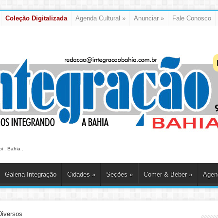
Coleção Digitalizada
Agenda Cultural
»
Anunciar
»
Fale Conosco
 . Bahia .
Galeria Integração
Cidades
»
Seções
»
Comer & Beber
»
Agend
Diversos