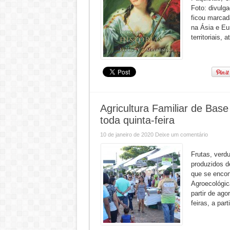
Foto: divulg
ficou marcad
na Ásia e Eu
territoriais, a
Agricultura Familiar de Base
toda quinta-feira
10 de janeiro de 2020
Deixe um comentário
Frutas, verdu
produzidos d
que se encon
Agroecológica
partir de ag
feiras, a par