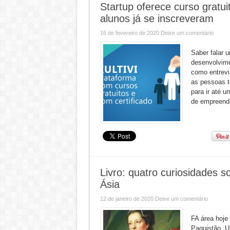
Startup oferece curso gratuit
alunos já se inscreveram
16 de fevereiro de 2020
Deixe um comentário
Saber falar 
desenvolvime
como entrevi
as pessoas t
para ir até u
de empreended
Livro: quatro curiosidades 
Ásia
12 de janeiro de 2020
Deixe um comentário
FA área hoje
Paquistão, U