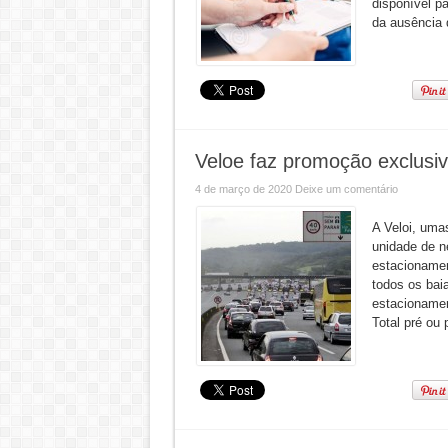
disponível pa
da ausência 
Veloe faz promoção exclusiv
4 de março de 2020
Deixe um comentário
A Veloi, uma
unidade de n
estacionamen
todos os bai
estacionament
Total pré ou 