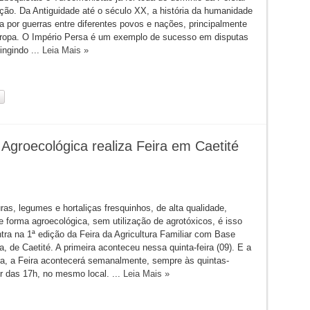
ação. Da Antiguidade até o século XX, a história da humanidade
a por guerras entre diferentes povos e nações, principalmente
ropa. O Império Persa é um exemplo de sucesso em disputas
tingindo ...
Leia Mais »
 Agroecológica realiza Feira em Caetité
ras, legumes e hortaliças fresquinhos, de alta qualidade,
e forma agroecológica, sem utilização de agrotóxicos, é isso
tra na 1ª edição da Feira da Agricultura Familiar com Base
, de Caetité. A primeira aconteceu nessa quinta-feira (09). E a
ora, a Feira acontecerá semanalmente, sempre às quintas-
tir das 17h, no mesmo local. ...
Leia Mais »