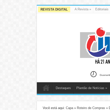
A Revista
»
Editoriais
REVISTA DIGITAL
Guanambi
Destaques
Plantão de Notícias
»
Você está aqui:
Capa
»
Roteiro de Compras
»