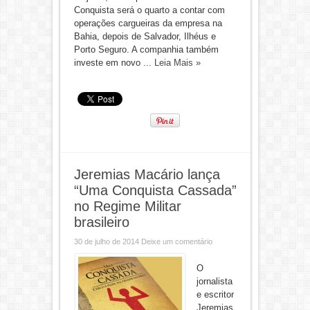
Conquista será o quarto a contar com
operações cargueiras da empresa na
Bahia, depois de Salvador, Ilhéus e
Porto Seguro. A companhia também
investe em novo ...
Leia Mais »
Jeremias Macário lança
“Uma Conquista Cassada”
no Regime Militar
brasileiro
30 de julho de 2014
Deixe um comentário
O
jornalista
e escritor
Jeremias