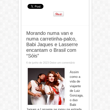
Morando numa van e
numa carretinha-palco,
Babi Jaques e Lasserre
encantam o Brasil com
“Sóis”
6 de junho de 2023
Deixe um comentário
Assim
como a
vida de
viajante
de Luiz
Gonzaga,
o duo
Babi
Jaques e Lasserre se jogou na estrada