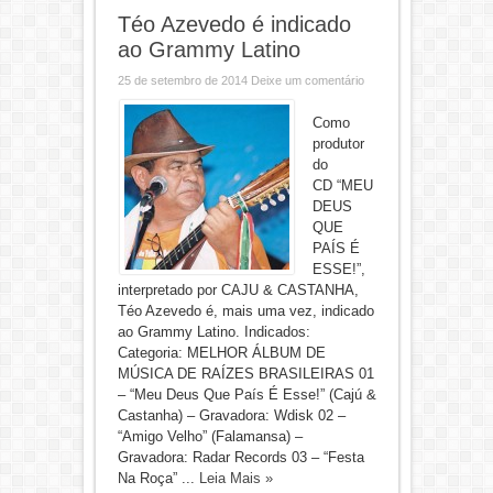
Téo Azevedo é indicado
ao Grammy Latino
25 de setembro de 2014
Deixe um comentário
Como
produtor
do
CD “MEU
DEUS
QUE
PAÍS É
ESSE!”,
interpretado por CAJU & CASTANHA,
Téo Azevedo é, mais uma vez, indicado
ao Grammy Latino. Indicados:
Categoria: MELHOR ÁLBUM DE
MÚSICA DE RAÍZES BRASILEIRAS 01
– “Meu Deus Que País É Esse!” (Cajú &
Castanha) – Gravadora: Wdisk 02 –
“Amigo Velho” (Falamansa) –
Gravadora: Radar Records 03 – “Festa
Na Roça” ...
Leia Mais »