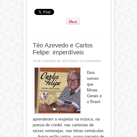
Téo Azevedo e Carlos
Felipe: imperdíveis
24 de setembro de 2014
Deixe um comentário
Dois
nomes
que
Minas
Gerais e
o Brasil
aprenderam a respeitar na música, na
poesia de cordel, nas cantorias de
raízes sertanejas, nas letras vernáculas
… Agora estão juntos, numa parceria de