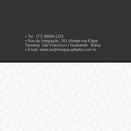
• Tel.: (77) 98806-1316
• Rua da Integração, 261 (Antiga rua Edgar
Teixeira). São Francisco • Guanambi . Bahia
• Email: redacao@integracaobahia.com.br