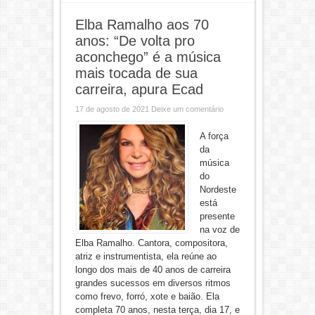
Elba Ramalho aos 70
anos: “De volta pro
aconchego” é a música
mais tocada de sua
carreira, apura Ecad
17 de agosto de 2021
Deixe um comentário
A força
da
música
do
Nordeste
está
presente
na voz de
Elba Ramalho. Cantora, compositora,
atriz e instrumentista, ela reúne ao
longo dos mais de 40 anos de carreira
grandes sucessos em diversos ritmos
como frevo, forró, xote e baião. Ela
completa 70 anos, nesta terça, dia 17, e