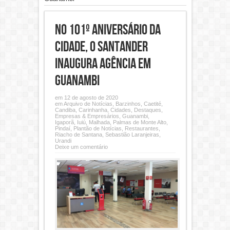
No 101º aniversário da
cidade, o Santander
inaugura agência em
Guanambi
em 12 de agosto de 2020
em
Arquivo de Notícias
,
Barzinhos
,
Caetité
,
Candiba
,
Carinhanha
,
Cidades
,
Destaques
,
Empresas & Empresários
,
Guanambi
,
Igaporã
,
Iuiú
,
Malhada
,
Palmas de Monte Alto
,
Pindaí
,
Plantão de Notícias
,
Restaurantes
,
Riacho de Santana
,
Sebastião Laranjeiras
,
Urandi
Deixe um comentário