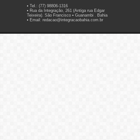
• Tel.: (77) 98806-1316
• Rua da Integração, 261 (Antiga rua Edgar
Teixeira). São Francisco • Guanambi . Bahia
• Email: redacao@integracaobahia.com.br