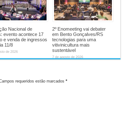
ção Nacional de
2º Enomeeting vai debater
: evento acontece 17
em Bento Gonçalves/RS
o e venda de ingressos
tecnologias para uma
ia 11/8
vitivinicultura mais
sustentável
sto de 2026
7 de agosto de 2026
. Campos requeridos estão marcados
*