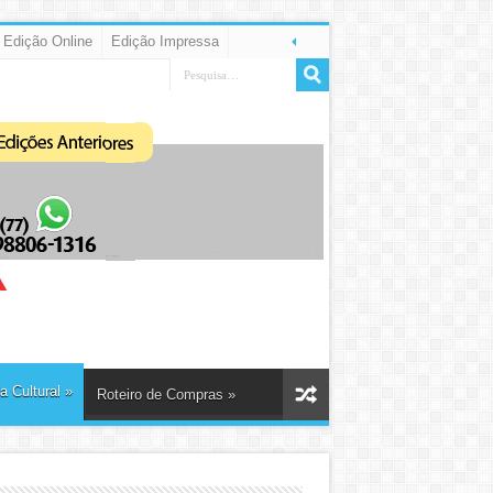
Edição Online
Edição Impressa
 Cultural
»
Roteiro de Compras
»