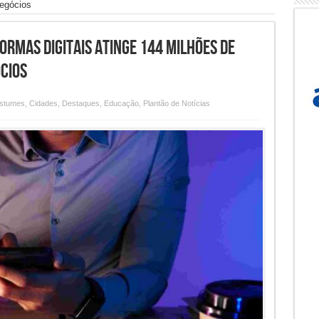
negócios
ormas digitais atinge 144 milhões de
cios
ostumes
,
Cidades
,
Destaques
,
Educação
,
Plantão de Notícias