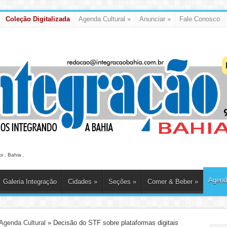
Coleção Digitalizada
Agenda Cultural
»
Anunciar
»
Fale Conosco
 . Bahia .
Agenda
Galeria Integração
Cidades
»
Seções
»
Comer & Beber
»
Agenda Cultural
»
Decisão do STF sobre plataformas digitais