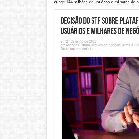
atinge 144 milhões de usuários e milhares de 
Decisão do STF sobre plataf
usuários e milhares de negó
em 27 de junho de 2025
em
Agenda Cultural
,
Arquivo de Notícias
,
Artes & C
Deixe um comentário