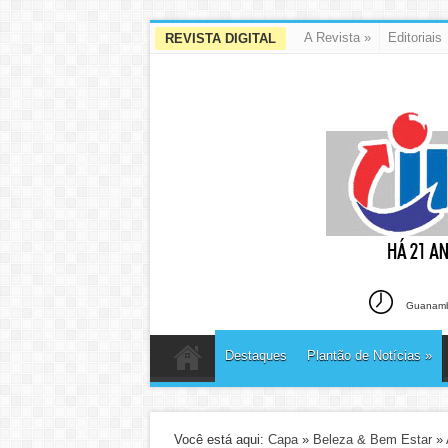
A Revista
»
Editoriais
REVISTA DIGITAL
Guanambi
Destaques
Plantão de Notícias
»
Você está aqui:
Capa
»
Beleza & Bem Estar
»