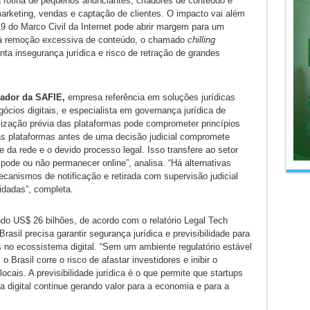
 rotina de pequenos anunciantes, criadores de conteúdo e
marketing, vendas e captação de clientes. O impacto vai além
19 do Marco Civil da Internet pode abrir margem para um
s à remoção excessiva de conteúdo, o chamado
chilling
nta insegurança jurídica e risco de retração de grandes
ador da SAFIE,
empresa referência em soluções jurídicas
ócios digitais, e especialista em governança jurídica de
lização prévia das plataformas pode comprometer princípios
as plataformas antes de uma decisão judicial compromete
 da rede e o devido processo legal. Isso transfere ao setor
 pode ou não permanecer online”, analisa. “Há alternativas
canismos de notificação e retirada com supervisão judicial
idadas”, completa.
o US$ 26 bilhões, de acordo com o relatório Legal Tech
rasil precisa garantir segurança jurídica e previsibilidade para
s no ecossistema digital. “Sem um ambiente regulatório estável
 Brasil corre o risco de afastar investidores e inibir o
cais. A previsibilidade jurídica é o que permite que startups
digital continue gerando valor para a economia e para a