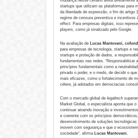
mudança nesse cenário afeta diretamente a
startups que utilizam as plataformas para 
da liberdade de expressão, o fim do artigo 
regime de censura preventiva e incentivo
effect.
Para empresas digitais, isso represe
players, como já sinalizado pelo Google.
Na avaliação de
Lucas Mantovani, cofund
para empresas de tecnologia, startups e neg
startups e proteção de dados, a responsabi
fundamentais nas redes. “Responsabilizar 
princípios fundamentais como a neutralidade
privado o poder, e o medo, de decidir o que
mais eficazes, como o fortalecimento de me
célere, já adotados em democracias consol
Com o mercado global de
legaltech
superand
Market Global, o especialista aponta que o B
continuar atraindo inovação e investimento
e coerente com os princípios democráticos, o
desenvolvimento de soluções tecnológicas lo
inovem com segurança e que o ecossistema 
sociedade”, afirma
Lucas Mantovani.