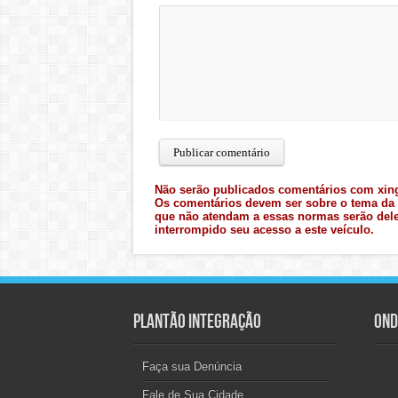
Não serão publicados comentários com xing
Os comentários devem ser sobre o tema da 
que não atendam a essas normas serão dele
interrompido seu acesso a este veículo.
Plantão Integração
Ond
Faça sua Denúncia
Fale de Sua Cidade