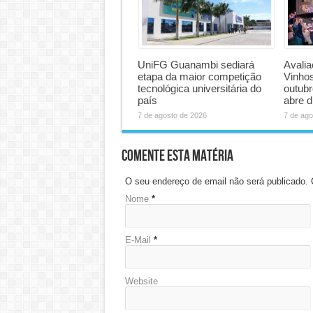
UniFG Guanambi sediará
Avalia
etapa da maior competição
Vinhos
tecnológica universitária do
outubr
país
abre d
7 de agosto de 2026
7 de ago
Comente esta matéria
O seu endereço de email não será publicado
Nome
*
E-Mail
*
Website