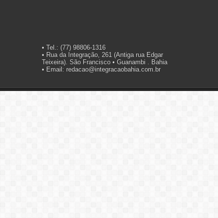
• Tel.: (77) 98806-1316
• Rua da Integração, 261 (Antiga rua Edgar
Teixeira). São Francisco • Guanambi . Bahia
• Email: redacao@integracaobahia.com.br