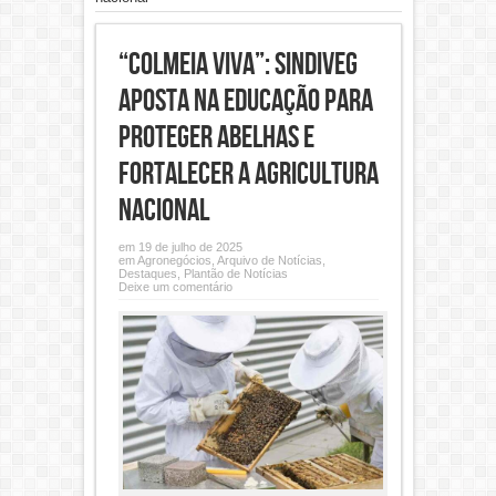
“Colmeia Viva”: Sindiveg
aposta na educação para
proteger abelhas e
fortalecer a agricultura
nacional
em 19 de julho de 2025
em
Agronegócios
,
Arquivo de Notícias
,
Destaques
,
Plantão de Notícias
Deixe um comentário