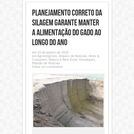
Planejamento correto da
silagem garante manter
a alimentação do gado ao
longo do ano
em 16 de janeiro de 2026
em
Agronegócios
,
Arquivo de Notícias
,
Artes &
Costumes
,
Beleza & Bem Estar
,
Destaques
,
Plantão de Notícias
Deixe um comentário