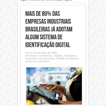
Mais de 80% das
empresas industriais
brasileiras já adotam
algum sistema de
identificação digital
em 27 de fevereiro de 2026
em
Arquivo de Notícias
,
Cidades
,
Destaques
,
Empresas & Empresários
,
Plantão de Notícias
Deixe um comentário