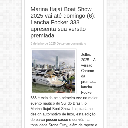
Marina Itajaí Boat Show
2025 vai até domingo (6):
Lancha Focker 333
apresenta sua versão
premiada
5 de julho de 2025
Deixe um comentário
Julho,
2025 – A
versão
Chrome
da
premiada
lancha
Focker
333 é exibida pela primeira vez no maior
evento náutico do Sul do Brasil, o
Marina Itajaí Boat Show. Inspirada no
design automotivo de luxo, esta edição
do barco possui casco e convés na
tonalidade Stone Grey, além de tapete e