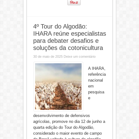
4º Tour do Algodão:
IHARA reúne especialistas
para debater desafios e
soluções da cotonicultura
30 de maio de 2025
Deixe um comentário
A IHARA,
referência
nacional
em
pesquisa
e
desenvolvimento de defensivos
agrícolas, promove no dia 12 de junho a
quarta edição do Tour do Algodão,
considerado o maior evento de campo