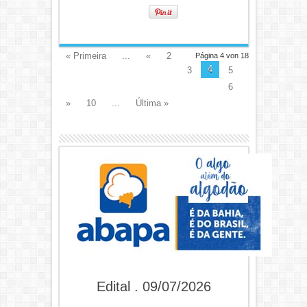
« Primeira
...
«
2
Página 4 von 18
4
3
5
6
»
10
...
Última »
Edital . 09/07/2026