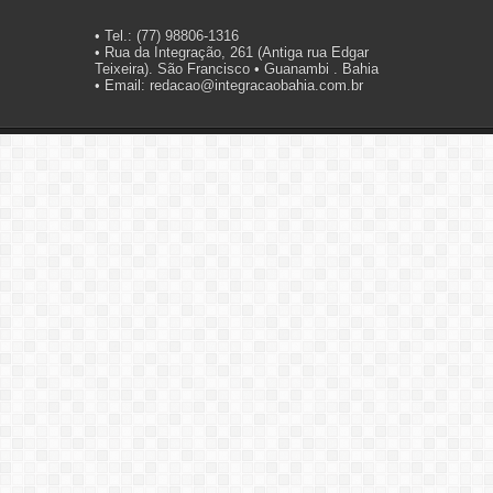
• Tel.: (77) 98806-1316
• Rua da Integração, 261 (Antiga rua Edgar
Teixeira). São Francisco • Guanambi . Bahia
• Email: redacao@integracaobahia.com.br