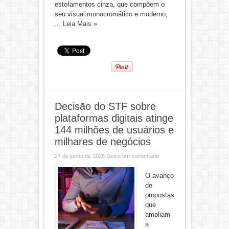
estofamentos cinza, que compõem o
seu visual monocromático e moderno,
...
Leia Mais »
Decisão do STF sobre
plataformas digitais atinge
144 milhões de usuários e
milhares de negócios
27 de junho de 2025
Deixe um comentário
O avanço
de
propostas
que
ampliam
a