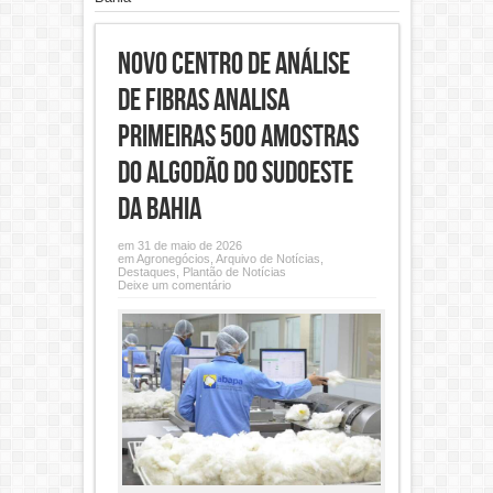
Novo Centro de Análise
de Fibras analisa
primeiras 500 amostras
do algodão do Sudoeste
da Bahia
em 31 de maio de 2026
em
Agronegócios
,
Arquivo de Notícias
,
Destaques
,
Plantão de Notícias
Deixe um comentário