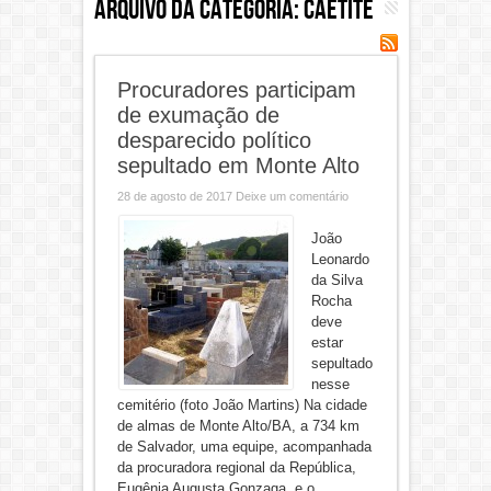
Arquivo da categoria:
Caetité
Procuradores participam
de exumação de
desparecido político
sepultado em Monte Alto
28 de agosto de 2017
Deixe um comentário
João
Leonardo
da Silva
Rocha
deve
estar
sepultado
nesse
cemitério (foto João Martins) Na cidade
de almas de Monte Alto/BA, a 734 km
de Salvador, uma equipe, acompanhada
da procuradora regional da República,
Eugênia Augusta Gonzaga, e o