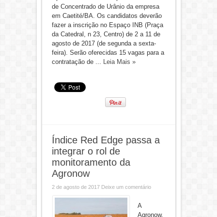
de Concentrado de Urânio da empresa
em Caetité/BA. Os candidatos deverão
fazer a inscrição no Espaço INB (Praça
da Catedral, n 23, Centro) de 2 a 11 de
agosto de 2017 (de segunda a sexta-
feira). Serão oferecidas 15 vagas para a
contratação de ...
Leia Mais »
Índice Red Edge passa a
integrar o rol de
monitoramento da
Agronow
2 de agosto de 2017
Deixe um comentário
A
Agronow,