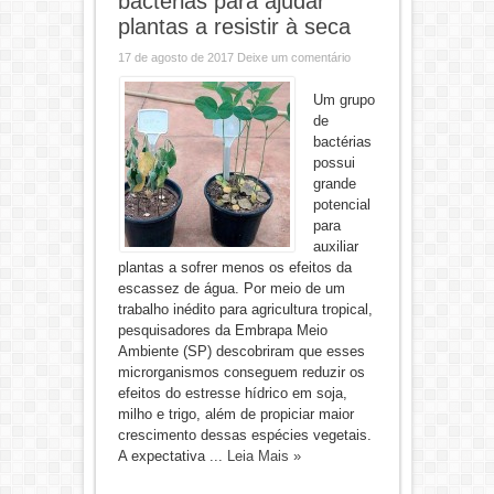
bactérias para ajudar
plantas a resistir à seca
17 de agosto de 2017
Deixe um comentário
Um grupo
de
bactérias
possui
grande
potencial
para
auxiliar
plantas a sofrer menos os efeitos da
escassez de água. Por meio de um
trabalho inédito para agricultura tropical,
pesquisadores da Embrapa Meio
Ambiente (SP) descobriram que esses
microrganismos conseguem reduzir os
efeitos do estresse hídrico em soja,
milho e trigo, além de propiciar maior
crescimento dessas espécies vegetais.
A expectativa ...
Leia Mais »