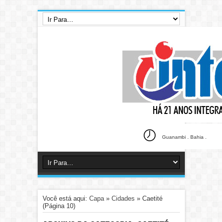
Guanambi . Bahia .
Você está aqui:
Capa
»
Cidades
»
Caetité
(Página 10)