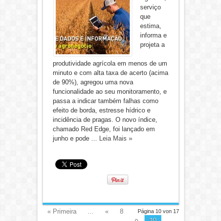
serviço
que
estima,
informa e
projeta a
produtividade agrícola em menos de um
minuto e com alta taxa de acerto (acima
de 90%), agregou uma nova
funcionalidade ao seu monitoramento, e
passa a indicar também falhas como
efeito de borda, estresse hídrico e
incidência de pragas. O novo índice,
chamado Red Edge, foi lançado em
junho e pode ...
Leia Mais »
« Primeira
...
«
8
Página 10 von 17
10