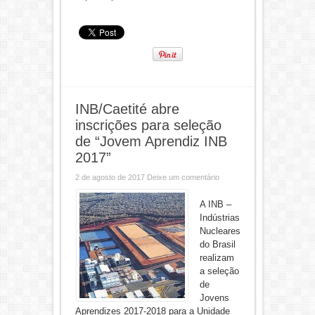
INB/Caetité abre
inscrições para seleção
de “Jovem Aprendiz INB
2017”
2 de agosto de 2017
Deixe um comentário
A INB –
Indústrias
Nucleares
do Brasil
realizam
a seleção
de
Jovens
Aprendizes 2017-2018 para a Unidade